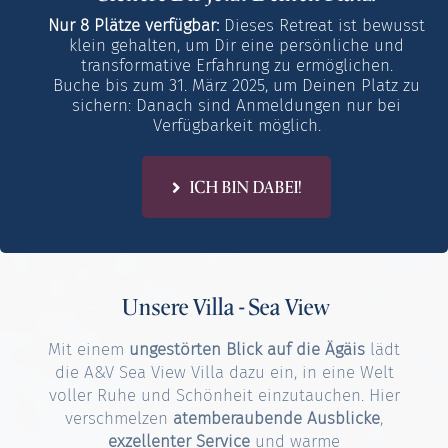
Nur 8 Plätze verfügbar:
Dieses Retreat ist bewusst
klein gehalten, um Dir eine persönliche und
transformative Erfahrung zu ermöglichen.
Buche bis zum 31. März 2025, um Deinen Platz zu
sichern: Danach sind Anmeldungen nur bei
Verfügbarkeit möglich.
ICH BIN DABEI!
Unsere Villa - Sea View
Mit einem
ungestörten Blick auf die Ägäis
lädt
die A&V Sea View Villa dazu ein, in eine Welt
voller Ruhe und Schönheit einzutauchen. Hier
verschmelzen
atemberaubende Ausblicke
,
exzellenter Service
und warme