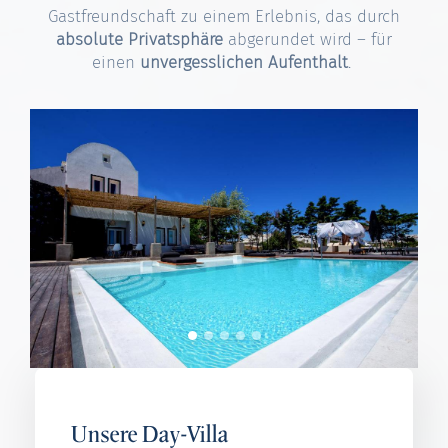
Gastfreundschaft zu einem Erlebnis, das durch
absolute Privatsphäre
abgerundet wird – für
einen
unvergesslichen
Aufenthalt
.
Unsere Day-Villa